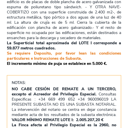
edificio es de placas de doble plancha de acero galvanizada con
espuma de poliuretano tipo sándwich. - Y OTRA NAVE-
COBERTIZO con una superficie construida de 2.400 m2-, de
estructura metálica, tipo pórtico a dos aguas de una luz de 40
ml. La altura de crujía es de 5 ml. Cierra la cubierta de la
edificación con plancha de acero galvanizado.- Y el resto de
superficie no ocupada por las edificaciones, están destinados a
ensanches para la descarga y secadero de materiales.
La Superticial total aproximada del LOTE I corresponde a
59.877 metros cuadrados.
Se requiere Deposito, por favor lean las condiciones
particulares e Instrucciones de Subasta.
El incremento mínimo de puja se establece en 5.000 €.
NOTAS:
NO CABE CESIÓN DE REMATE A UN TERCERO,
excepto el Acreedor del Privilegio Especial.
Consultas
Especificas : +34 669 499 652 +34 960096019 LA
PRESENTE SUBASTA NO ES UNA SUBASTA NOTARIAL.
La intervención del notario se centra en dejar constancia
mediante acta de los resultados de la subasta electrónica.
VALOR MÍNIMO REMATE LOTE I: 2.005.207,20 €
La Finca afecta al Privilegio Especial es la 2960, no