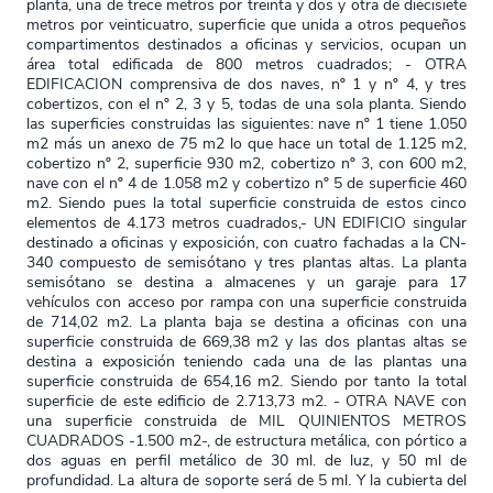
planta, una de trece metros por treinta y dos y otra de diecisiete
metros por veinticuatro, superficie que unida a otros pequeños
compartimentos destinados a oficinas y servicios, ocupan un
área total edificada de 800 metros cuadrados; - OTRA
EDIFICACION comprensiva de dos naves, nº 1 y nº 4, y tres
cobertizos, con el nº 2, 3 y 5, todas de una sola planta. Siendo
las superficies construidas las siguientes: nave nº 1 tiene 1.050
m2 más un anexo de 75 m2 lo que hace un total de 1.125 m2,
cobertizo nº 2, superficie 930 m2, cobertizo nº 3, con 600 m2,
nave con el nº 4 de 1.058 m2 y cobertizo nº 5 de superficie 460
m2. Siendo pues la total superficie construida de estos cinco
elementos de 4.173 metros cuadrados,- UN EDIFICIO singular
destinado a oficinas y exposición, con cuatro fachadas a la CN-
340 compuesto de semisótano y tres plantas altas. La planta
semisótano se destina a almacenes y un garaje para 17
vehículos con acceso por rampa con una superficie construida
de 714,02 m2. La planta baja se destina a oficinas con una
superficie construida de 669,38 m2 y las dos plantas altas se
destina a exposición teniendo cada una de las plantas una
superficie construida de 654,16 m2. Siendo por tanto la total
superficie de este edificio de 2.713,73 m2. - OTRA NAVE con
una superficie construida de MIL QUINIENTOS METROS
CUADRADOS -1.500 m2-, de estructura metálica, con pórtico a
dos aguas en perfil metálico de 30 ml. de luz, y 50 ml de
profundidad. La altura de soporte será de 5 ml. Y la cubierta del