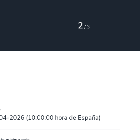
2
/
3
:
04-2026
(
10:00:00
hora de España)
te mínimo puja: