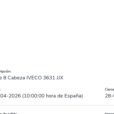
ipción:
e 8 Cabeza IVECO 3631 JJX
:
Cierre
-04-2026
(
10:00:00
hora de España)
28-
o de salida:
Impor