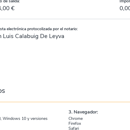
o de salida:
Impor
,00 €
0,0
ta electrónica protocolizada por el notario:
 Luis Calabuig De Leyva
os
3. Navegador:
, Windows 10 y versiones
Chrome
Firefox
Safari