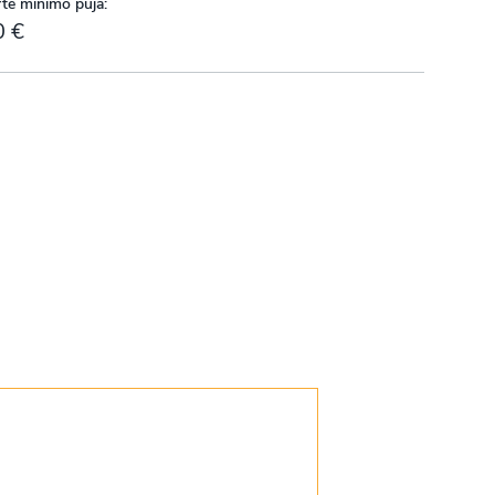
te mínimo puja:
0 €