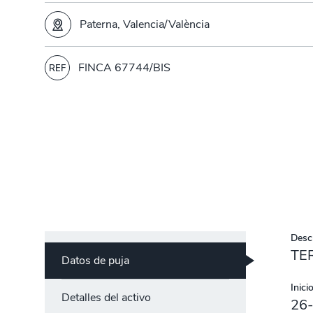
Paterna, Valencia/València
FINCA 67744/BIS
REF
Descr
TE
Datos de puja
Inicio
Detalles del activo
26