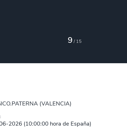
9
/
15
CO.PATERNA (VALENCIA)
:
06-2026
(
10:00:00
hora de España)